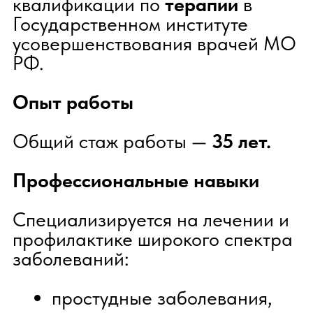
диагностика и лечение
сердечно-сосудистых
заболеваний, коррекция
терапии после инфаркта и
инсульта;
артрит, артроз, остеопороз,
подагра;
заболевания ЖКТ, подбор
диеты и лекарственной
терапии;
сезонные аллергии (ринит,
дерматит, конъюнктивит,
псориаз);
мигрени и другие
хронические состояния.
В работе уделяет внимание
иммуно-профилактике,
назначению эффективного
лечения и сопровождению
пациентов на всех этапах
восстановления.