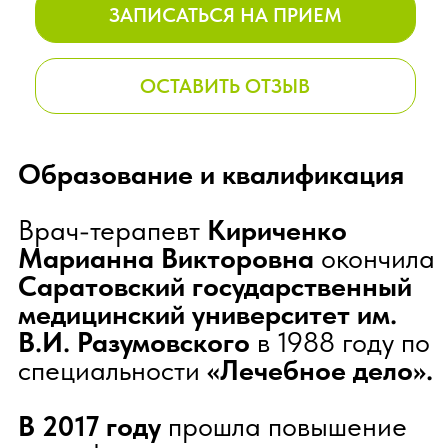
специальности
«Лечебное дело».
В 2017 году
прошла повышение
квалификации по
терапии
в
Государственном институте
усовершенствования врачей МО
РФ.
Опыт работы
Общий стаж работы —
35 лет.
Профессиональные навыки
Специализируется на лечении и
профилактике широкого спектра
заболеваний:
простудные заболевания,
грипп, хронические
бронхиты, бронхиальная
астма;