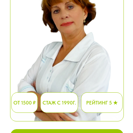
ОТ 1500 ₽
СТАЖ С 1990Г.
РЕЙТИНГ 5 ★
ЗАПИСАТЬСЯ НА ПРИЕМ
ОСТАВИТЬ ОТЗЫВ
Образование и квалификация
Врач-терапевт
Кириченко
Марианна Викторовна
окончила
Саратовский государственный
медицинский университет им.
В.И. Разумовского
в 1988 году по